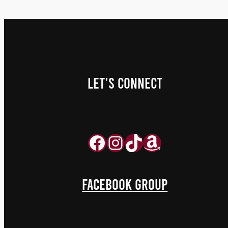
LET’S Connect
Facebook
Instagram
TikTok
aaaa
FACEBOOK GROUP